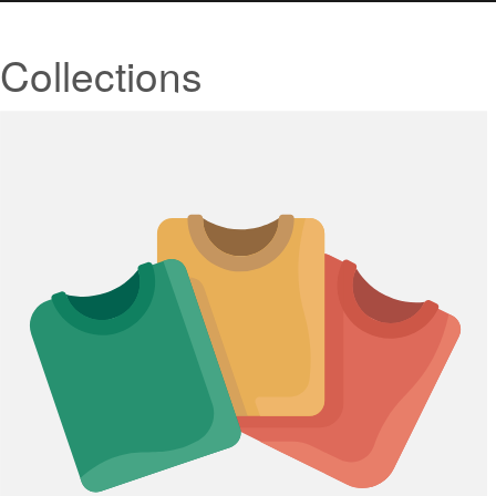
Collections
Home page