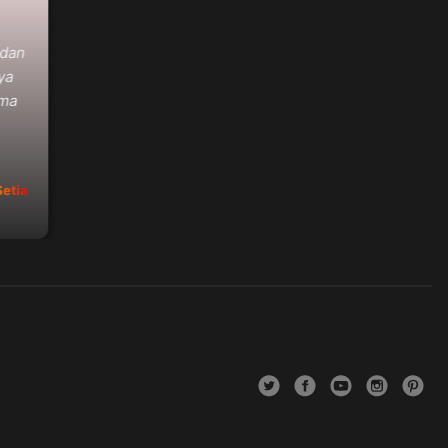
Game Berkualitas
n
“Setiap minggu pasti withdraw lancar
tanpa pending. Adminnya fast respon
banget dan selalu bantu kalau ada
kendala. Situs slot paling aman
menurutku!”
a
Sinta, Bali
Member Setia