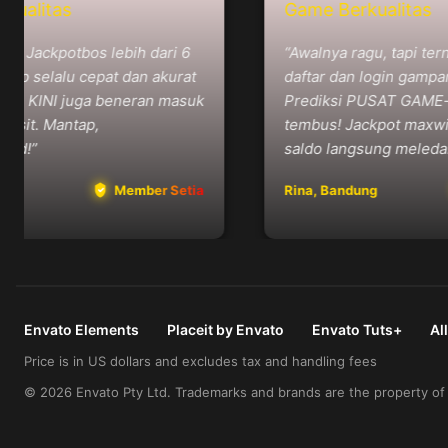
alitas
Game Berkualitas
 Jackpotbos lebih dari 6
“Awalnya ragu, tapi ternya
tp selalu cepat dan akurat
daftar dan login gampang 
 KINI juga beneran masuk
Prediksi PUSAT GAME-nya
sit. Mantap,
tembus! Jackpot maxwin k
!”
saldo langsung meledak ??
Member Setia
Rina, Bandung
Envato Elements
Placeit by Envato
Envato Tuts+
Al
Price is in US dollars and excludes tax and handling fees
© 2026 Envato Pty Ltd. Trademarks and brands are the property of 