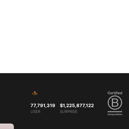
77,791,319
$1,225,877,122
USER
SURPRISE