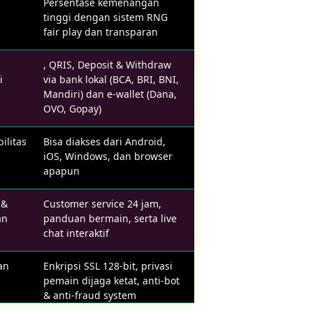
Persentase kemenangan
tinggi dengan sistem RNG
fair play dan transparan
, QRIS, Deposit & Withdraw
i
via bank lokal (BCA, BRI, BNI,
Mandiri) dan e-wallet (Dana,
OVO, Gopay)
ilitas
Bisa diakses dari Android,
iOS, Windows, dan browser
apapun
 &
Customer service 24 jam,
an
panduan bermain, serta live
chat interaktif
an
Enkripsi SSL 128-bit, privasi
pemain dijaga ketat, anti-bot
& anti-fraud system