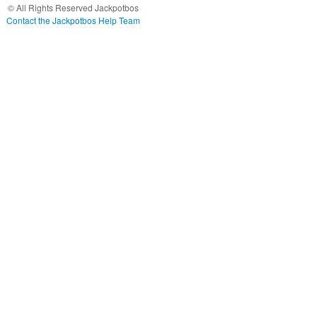
© All Rights Reserved Jackpotbos
Contact the Jackpotbos Help Team