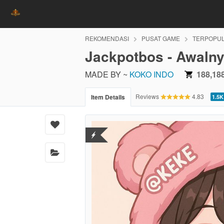
REKOMENDASI
PUSAT GAME
TERPOPU
Jackpotbos - Awalny
MADE BY ~
KOKO INDO
188,18
4.83
Reviews
4.83
Item Details
1.5K
stars