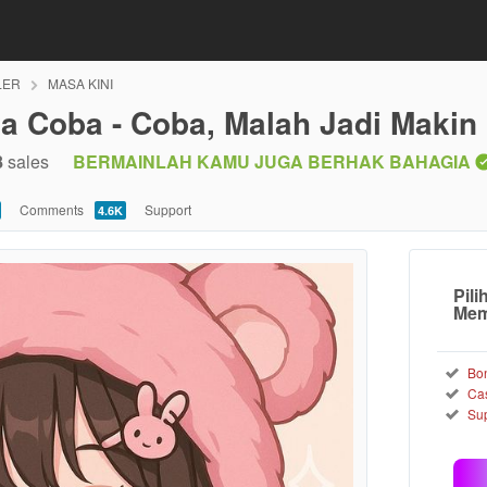
LER
MASA KINI
a Coba - Coba, Malah Jadi Makin
8
sales
BERMAINLAH KAMU JUGA BERHAK BAHAGIA
Comments
Support
4.6K
Pili
Mem
Me
Bo
Nik
Ca
Su
SD
men